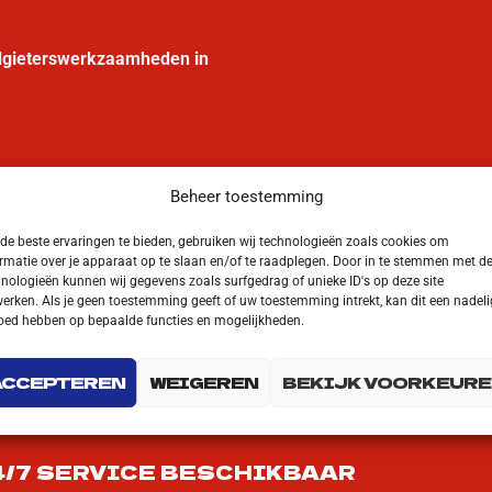
odgieterswerkzaamheden in
Beheer toestemming
e beste ervaringen te bieden, gebruiken wij technologieën zoals cookies om
rmatie over je apparaat op te slaan en/of te raadplegen. Door in te stemmen met d
nologieën kunnen wij gegevens zoals surfgedrag of unieke ID's op deze site
erken. Als je geen toestemming geeft of uw toestemming intrekt, kan dit een nadeli
loed hebben op bepaalde functies en mogelijkheden.
ACCEPTEREN
WEIGEREN
BEKIJK VOORKEURE
4/7 SERVICE BESCHIKBAAR