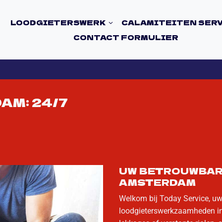
LOODGIETERSWERK
CALAMITEITEN SER
CONTACT FORMULIER
AM: 24/7
UW BETROUWBAR
AMSTERDAM
Welkom bij Today Service, uw
loodgieterswerkzaamheden in