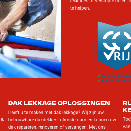
lekkages of verstopte riolen,
te helpen.
DAK LEKKAGE OPLOSSINGEN
R
K
Heeft u te maken met dak lekkage? Wij zijn uw
e,
Tod
betrouwbare dakdekker in Amsterdam en kunnen uw
van
dak repareren, renoveren of vervangen. Met ons