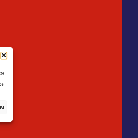
eze
ge
N