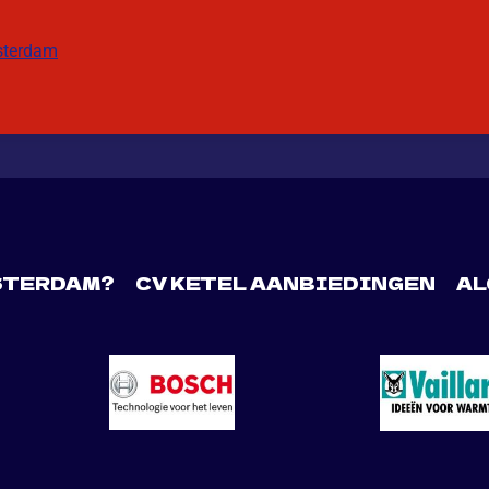
sterdam
STERDAM?
CV KETEL AANBIEDINGEN
AL