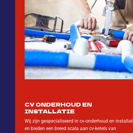
CV ONDERHOUD EN
INSTALLATIE
Wij zijn gespecialiseerd in cv-onderhoud en installati
en bieden een breed scala aan cv-ketels van