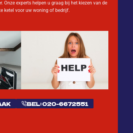
r. Onze experts helpen u graag bij het kiezen van de
te ketel voor uw woning of bedrijf.
AAK
BEL: 020-6672551