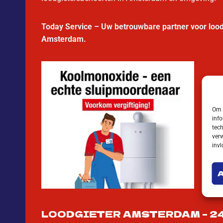
Today Service – Uw betrouwbare partner voor lo
Amsterdam.
Om d
info
tech
verw
inv
LOODGIETER AMSTERDAM – 2