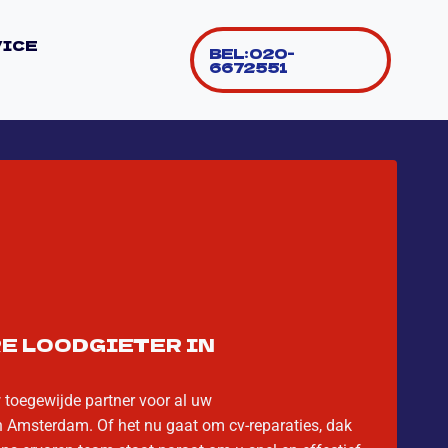
VICE
BEL: 020-
6672551
E LOODGIETER IN
 toegewijde partner voor al uw
 Amsterdam. Of het nu gaat om cv-reparaties, dak